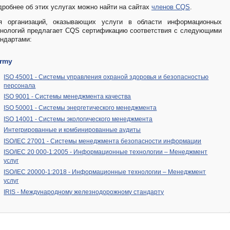
дробнее об этих услугах можно найти на сайтах
членов CQS
.
я
организаций, оказывающих услуги
в области информационных
хнологий
предлагает CQS сертификацию соответствия с следующими
андартами:
rmy
ISO 45001 - Системы управления охраной здоровья и безопасностью
персонала
ISO 9001 - Cистемы менеджмента качества
ISO 50001 - Системы энергетического менеджмента
ISO 14001 - Системы экологического менеджмента
Интегрированные и комбинированные аудиты
ISO/IEC 27001 - Системы менеджмента безопасности информации
ISO/IEC 20 000-1:2005 - Информационные технологии – Менеджмент
услуг
ISO/IEC 20000-1:2018 - Информационные технологии – Менеджмент
услуг
IRIS - Международному железнодорожному стандарту