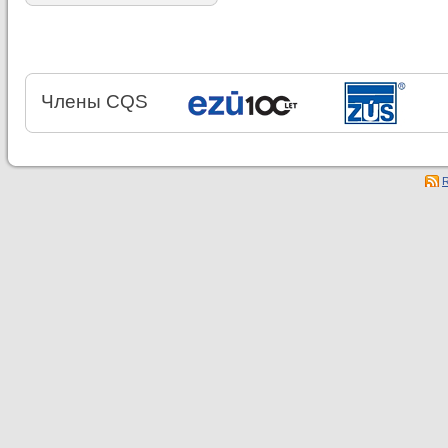
Члены CQS
R