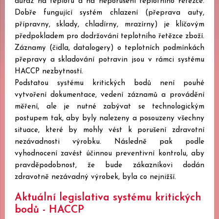
důraz na teplotu a na neporušení teplotního řetězce.
Dobře fungující systém chlazení (přeprava auty,
přípravny, sklady, chladírny, mrazírny) je klíčovým
předpokladem pro dodržování teplotního řetězce zboží.
Záznamy (čidla, datalogery) o teplotních podmínkách
přepravy a skladování potravin jsou v rámci systému
HACCP nezbytností.
Podstatou systému kritických bodů není pouhé
vytvoření dokumentace, vedení záznamů a provádění
měření, ale je nutné zabývat se technologickým
postupem tak, aby byly nalezeny a posouzeny všechny
situace, které by mohly vést k porušení zdravotní
nezávadnosti výrobku. Následně pak podle
vyhodnocení zavést účinnou preventivní kontrolu, aby
pravděpodobnost, že bude zákazníkovi dodán
zdravotně nezávadný výrobek, byla co nejnižší.
Aktuální legislativa systému kritických
bodů - HACCP