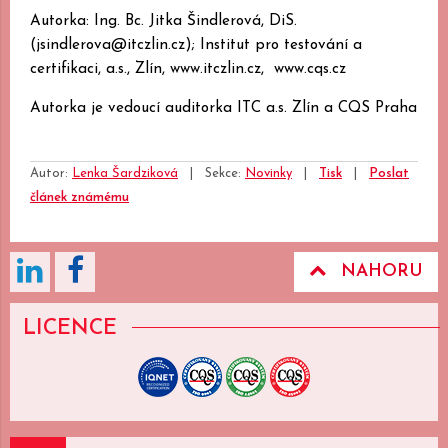
Autorka: Ing. Bc. Jitka Šindlerová, DiS.
(jsindlerova@itczlin.cz); Institut pro testování a
certifikaci, a.s., Zlín, www.itczlin.cz, www.cqs.cz
Autorka je vedoucí auditorka ITC a.s. Zlín a CQS Praha
Autor:
Lenka Šardziková
|
Sekce:
Novinky
|
Tisk
|
Poslat
článek známému
NAHORU
LICENCE