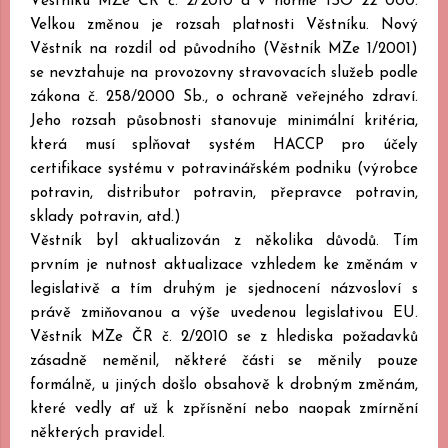
Věstníku MZe ČR č. 2/2010 a v normě ISO 22 000.
Velkou změnou je rozsah platnosti Věstníku. Nový
Věstník na rozdíl od původního (Věstník MZe 1/2001)
se nevztahuje na provozovny stravovacích služeb podle
zákona č. 258/2000 Sb., o ochraně veřejného zdraví.
Jeho rozsah působnosti stanovuje minimální kritéria,
která musí splňovat systém HACCP pro účely
certifikace systému v potravinářském podniku (výrobce
potravin, distributor potravin, přepravce potravin,
sklady potravin, atd.)
Věstník byl aktualizován z několika důvodů. Tím
prvním je nutnost aktualizace vzhledem ke změnám v
legislativě a tím druhým je sjednocení názvosloví s
právě zmiňovanou a výše uvedenou legislativou EU.
Věstník MZe ČR č. 2/2010 se z hlediska požadavků
zásadně neměnil, některé části se měnily pouze
formálně, u jiných došlo obsahově k drobným změnám,
které vedly ať už k zpřísnění nebo naopak zmírnění
některých pravidel.