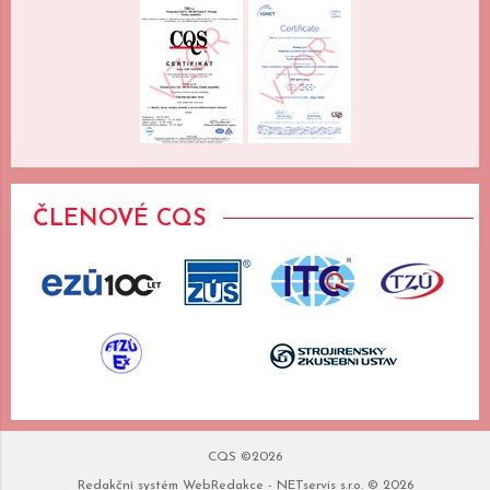
ČLENOVÉ CQS
CQS ©2026
Redakční systém
WebRedakce
-
NETservis s.r.o.
© 2026