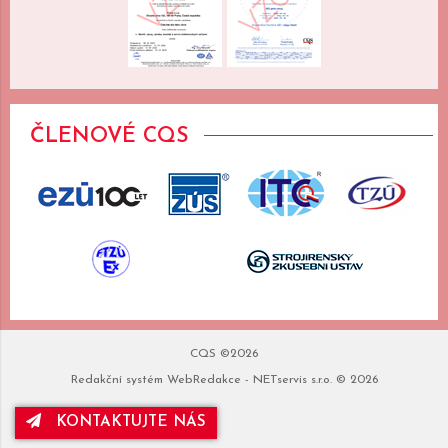
ČLENOVÉ CQS
CQS ©2026
Redakční systém
WebRedakce
-
NETservis s.r.o.
© 2026
KONTAKTUJTE NÁS