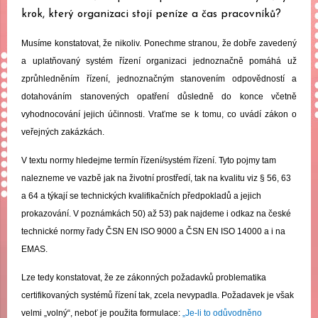
krok, který organizaci stojí peníze a čas pracovníků?
Musíme konstatovat, že nikoliv. Ponechme stranou, že dobře zavedený
a uplatňovaný systém řízení organizaci jednoznačně pomáhá už
zprůhledněním řízení, jednoznačným stanovením odpovědností a
dotahováním stanovených opatření důsledně do konce včetně
vyhodnocování jejich účinnosti. Vraťme se k tomu, co uvádí zákon o
veřejných zakázkách.
V textu normy hledejme termín řízení/systém řízení. Tyto pojmy tam
nalezneme ve vazbě jak na životní prostředí, tak na kvalitu viz § 56, 63
a 64 a týkají se technických kvalifikačních předpokladů a jejich
prokazování. V poznámkách 50) až 53) pak najdeme i odkaz na české
technické normy řady ČSN EN ISO 9000 a ČSN EN ISO 14000 a i na
EMAS.
Lze tedy konstatovat, že ze zákonných požadavků problematika
certifikovaných systémů řízení tak, zcela nevypadla. Požadavek je však
velmi „volný“, neboť je použita formulace:
„Je-li to odůvodněno