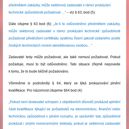
předmětem zakázky, může sektorový zadavatel v rámci prokázání
technické způsobilosti požadovat ....“
– viz § 63, bod (5).
Dále citujme § 63 bod (6):
„Je-li to odůvodněno předmětem zakázky,
může sektorový zadavatel v rámci prokázání technické způsobilosti
požadovat předložení certifikátu systému řízení jakosti vydaného podle
českých technických norem akreditovanou osobou…“
Zadavatel tedy může požadovat, ale také nemusí požadovat. Pokud
požaduje, musí to být odůvodněno. Tato situace zřejmě nepovede
k tomu, že to bude běžně požadováno.
Všimněme si podrobněji § 64, který se týká prokazování plnění
kvalifikace. Pro názornost citujeme §64 bod (4):
„Pokud není dodavatel schopen z objektivních důvodů prokázat splnění
části kvalifikace týkající se požadavků na ekonomickou, finanční nebo
technickou způsobilost v plném rozsahu, je oprávněn tuto způsobilost
prokázat i jinými rovnocennými doklady, pokud je sektorový zadavatel