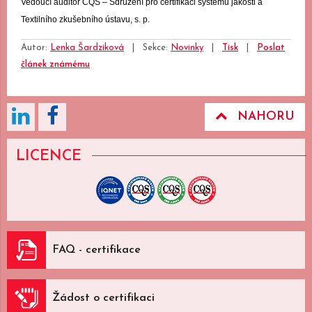
Vedoucí auditor CQS – Sdružení pro certifikaci systémů jakosti a
Textilního zkušebního ústavu, s. p.
Autor:
Lenka Šardziková
|
Sekce:
Novinky
|
Tisk
|
Poslat
článek známému
NAHORU
LICENCE
FAQ - certifikace
Žádost o certifikaci