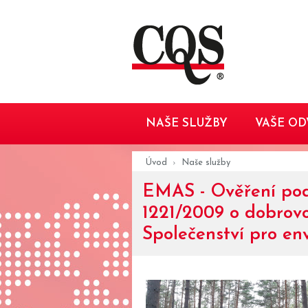
NAŠE SLUŽBY
VAŠE OD
Úvod
Naše služby
EMAS - Ověření podl
1221/2009 o dobrovo
Společenství pro en