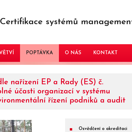
Certifikace systémů managemen
VĚTVÍ
POPTÁVKA
O NÁS
KONTAKT
e nařízení EP a Rady (ES) č.
lné účasti organizací v systému
vironmentální řízení podniků a audit
Osvědčení o akreditaci