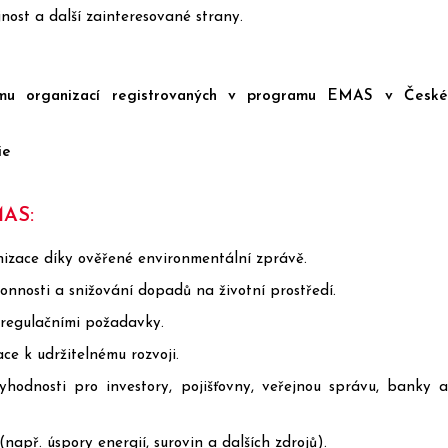
nost a další zainteresované strany.
u organizací registrovaných v programu EMAS v České
ie
MAS:
izace díky ověřené environmentální zprávě.
onnosti a snižování dopadů na životní prostředí.
a regulačními požadavky.
ce k udržitelnému rozvoji.
yhodnosti pro investory, pojišťovny, veřejnou správu, banky a
apř. úspory energií, surovin a dalších zdrojů).