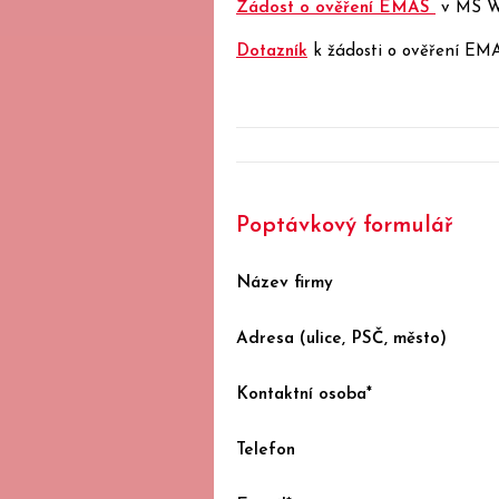
Žádost o ověření EMAS
v MS W
Dotazník
k žádosti o ověření E
Poptávkový formulář
Název firmy
Adresa (ulice, PSČ, město)
Kontaktní osoba*
Telefon