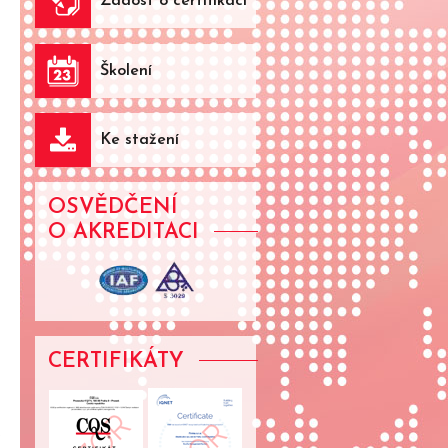
Žádost o certifikaci
Školení
Ke stažení
OSVĚDČENÍ
O AKREDITACI
CERTIFIKÁTY