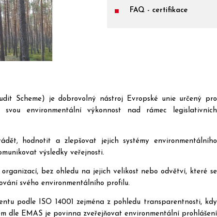
FAQ - certifikace
t Scheme) je dobrovolný nástroj Evropské unie určený pro
it svou environmentální výkonnost nad rámec legislativních
ět, hodnotit a zlepšovat jejich systémy environmentálního
unikovat výsledky veřejnosti.
rganizací, bez ohledu na jejich velikost nebo odvětví, které se
ování svého environmentálního profilu.
ntu podle ISO 14001 zejména z pohledu transparentnosti, kdy
m dle EMAS je povinna zveřejňovat environmentální prohlášení