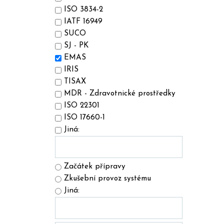
ISO 3834-2
IATF 16949
SUCO
SJ - PK
EMAS
IRIS
TISAX
MDR - Zdravotnické prostředky
ISO 22301
ISO 17660-1
Jiná:
Začátek přípravy
Zkušební provoz systému
Jiná: