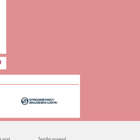
U
& pryž
Textilní průmysl