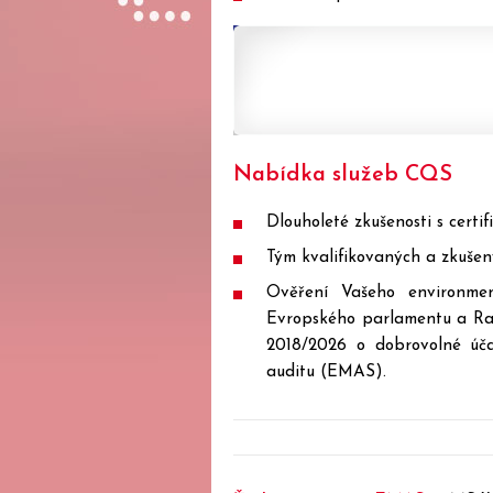
Nabídka služeb CQS
Dlouholeté zkušenosti s cert
Tým kvalifikovaných a zkušen
Ověření Vašeho environmen
Evropského parlamentu a Rad
2018/2026 o dobrovolné úča
auditu (EMAS).