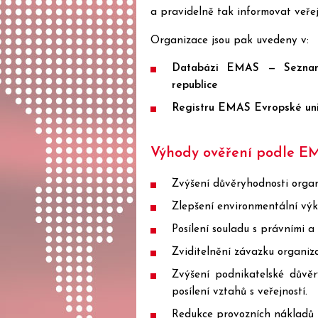
a pravidelně tak informovat veřej
Organizace jsou pak uvedeny v:
Databázi EMAS — Seznam
republice
Registru EMAS Evropské un
Výhody ověření podle E
Zvýšení důvěryhodnosti organ
Zlepšení environmentální výk
Posílení souladu s právními 
Zviditelnění závazku organiza
Zvýšení podnikatelské důvěr
posílení vztahů s veřejností.
Redukce provozních nákladů (n