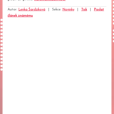
Autor:
Lenka Šardziková
|
Sekce:
Novinky
|
Tisk
|
Poslat
článek známému