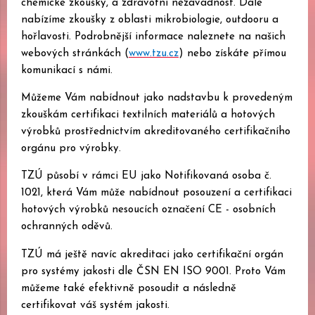
chemické zkoušky, a zdravotní nezávadnost. Dále
nabízíme zkoušky z oblasti mikrobiologie, outdooru a
hořlavosti. Podrobnější informace naleznete na našich
webových stránkách (
www.tzu.cz
) nebo získáte přímou
komunikací s námi.
Můžeme Vám nabídnout jako nadstavbu k provedeným
zkouškám certifikaci textilních materiálů a hotových
výrobků prostřednictvím akreditovaného certifikačního
orgánu pro výrobky.
TZÚ působí v rámci EU jako Notifikovaná osoba č.
1021, která Vám může nabídnout posouzení a certifikaci
hotových výrobků nesoucích označení CE - osobních
ochranných oděvů.
TZÚ má ještě navíc akreditaci jako certifikační orgán
pro systémy jakosti dle ČSN EN ISO 9001. Proto Vám
můžeme také efektivně posoudit a následně
certifikovat váš systém jakosti.