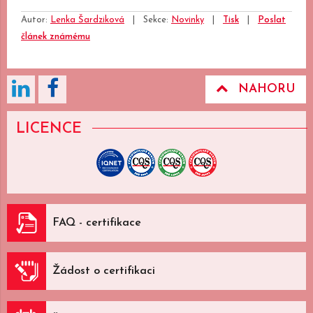
Autor:
Lenka Šardziková
|
Sekce:
Novinky
|
Tisk
|
Poslat
článek známému
NAHORU
LICENCE
FAQ - certifikace
Žádost o certifikaci