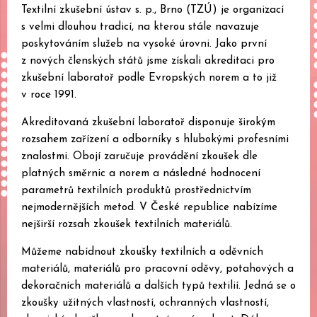
Textilní zkušební ústav s. p., Brno (TZÚ) je organizací
s velmi dlouhou tradicí, na kterou stále navazuje
poskytováním služeb na vysoké úrovni. Jako první
z nových členských států jsme získali akreditaci pro
zkušební laboratoř podle Evropských norem a to již
v roce 1991.
Akreditovaná zkušební laboratoř disponuje širokým
rozsahem zařízení a odborníky s hlubokými profesními
znalostmi. Obojí zaručuje provádění zkoušek dle
platných směrnic a norem a následné hodnocení
parametrů textilních produktů prostřednictvím
nejmodernějších metod. V České republice nabízíme
nejširší rozsah zkoušek textilních materiálů.
Můžeme nabídnout zkoušky textilních a oděvních
materiálů, materiálů pro pracovní oděvy, potahových a
dekoračních materiálů a dalších typů textilií. Jedná se o
zkoušky užitných vlastností, ochranných vlastností,