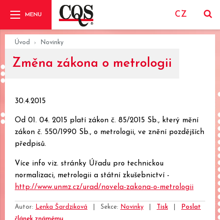
CZ
Úvod
Novinky
Změna zákona o metrologii
30.4.2015
Od 01. 04. 2015 platí zákon č. 85/2015 Sb., který mění
zákon č. 550/1990 Sb., o metrologii, ve znění pozdějších
předpisů.
Více info viz. stránky Úřadu pro technickou
normalizaci, metrologii a státní zkušebnictví -
http://www.unmz.cz/urad/novela-zakona-o-metrologii
Autor:
Lenka Šardziková
|
Sekce:
Novinky
|
Tisk
|
Poslat
článek známému