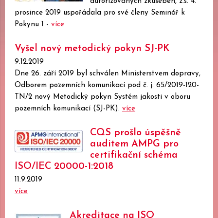
autorizovaných zkušeben, z.s. 4.
prosince 2019 uspořádala pro své členy Seminář k
Pokynu 1 -
více
Vyšel nový metodický pokyn SJ-PK
9.12.2019
Dne 26. září 2019 byl schválen Ministerstvem dopravy,
Odborem pozemních komunikací pod č. j. 65/2019-120-
TN/2 nový Metodický pokyn Systém jakosti v oboru
pozemních komunikací (SJ-PK).
více
CQS prošlo úspěšně
auditem AMPG pro
certifikační schéma
ISO/IEC 20000-1:2018
11.9.2019
více
Akreditace na ISO