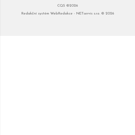
CQS ©2026
Redakční systém
WebRedakce
-
NETservis s.r.o.
© 2026