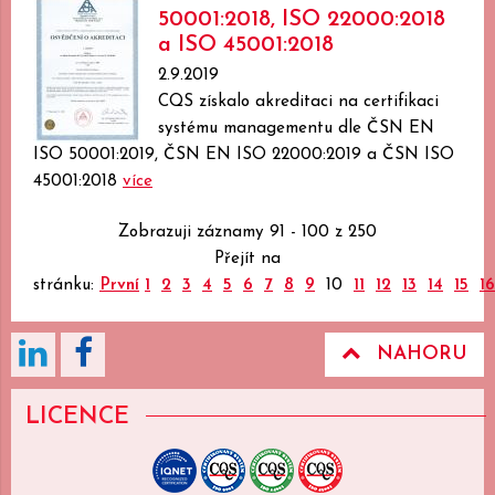
50001:2018, ISO 22000:2018
a ISO 45001:2018
2.9.2019
CQS získalo akreditaci na certifikaci
systému managementu dle ČSN EN
ISO 50001:2019, ČSN EN ISO 22000:2019 a ČSN ISO
45001:2018
více
Zobrazuji záznamy 91 - 100 z 250
Přejít na
stránku:
První
1
2
3
4
5
6
7
8
9
10
11
12
13
14
15
16
NAHORU
LICENCE