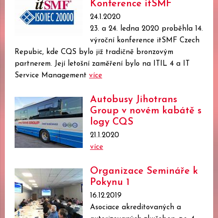
Konference itSMF
24.1.2020
23. a 24. ledna 2020 proběhla 14.
výroční konference itSMF Czech
Repubic, kde CQS bylo již tradičně bronzovým
partnerem. Její letošní zaměření bylo na ITIL 4 a IT
Service Management
více
Autobusy Jihotrans
Group v novém kabátě s
logy CQS
21.1.2020
více
Organizace Semináře k
Pokynu 1
16.12.2019
Asociace akreditovaných a