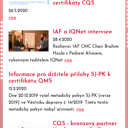
certifikáty CQS
26.5.2020
více
IAF a IQNet interview
28.4.2020
Rozhovor IAF CMC Chair Brahim
Houla s Pedrem Alvesem,
vykonným ředitelem IQNet
více
Informace pro držitele přílohy SJ-PK k
certifikátu QMS
12.2.2020
Dne 20.12.2019 vyšel metodický pokyn SJ-PK (verze
2019) ve Věstníku dopravy č. 14/2019. Tímto tento
metodický pokyn nabyl účinnosti.
více
CQS - bronzový partner