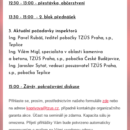
12:30 - 13:00 - přestávka, občerstvení
13:30 - 15:00 - 2. blok přednášek
3. Aktuální požadavky inspektorů
Ing. Pavel Rubáš, ředitel pobočky TZÚS Praha, s.p.,
Teplice
Ing. Vilém Migl, specialista v oblasti kameniva
a betonu, TZÚS Praha, s.p., pobočka České Budějovice,
Ing. Jaroslav Sytař, vedoucí posuzovatel TZÚS Praha,
s.p., pobočka Teplice
15.00 - Závěr, pokračování diskuse
Přihlaste se, prosím, prostřednictvím našeho formuláře
zde
nebo
na adrese
koprivova@tzus.cz
, případně kontaktujte organizačního
garanta akce. Účast na semináři je zdarma. Kapacita sálu je
omezena. Přijetí přihlášky Vám bude potvrzeno automaticky
generovaným e-mailem na Vámi uvedenou adresu.