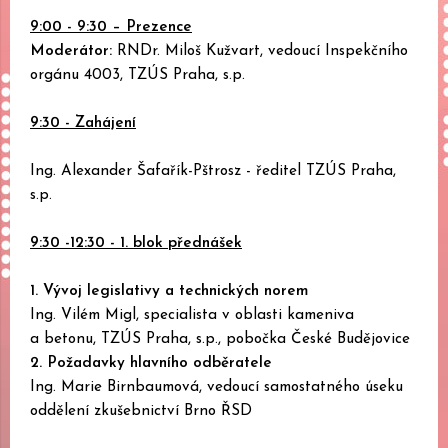
9:00 - 9:30 – Prezence
Moderátor:
RNDr. Miloš Kužvart, vedoucí Inspekčního
orgánu 4003, TZÚS Praha, s.p.
9:30 - Zahájení
Ing. Alexander Šafařík-Pštrosz - ředitel TZÚS Praha,
s.p.
9:30 -12:30 - 1. blok přednášek
1. Vývoj legislativy a technických norem
Ing. Vilém Migl, specialista v oblasti kameniva
a betonu, TZÚS Praha, s.p., pobočka České Budějovice
2. Požadavky hlavního odběratele
Ing. Marie Birnbaumová, vedoucí samostatného úseku
oddělení zkušebnictví Brno ŘSD